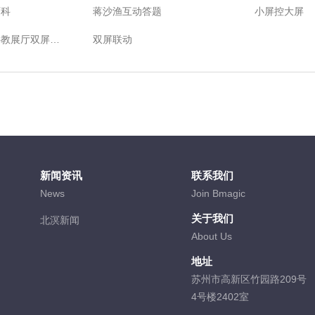
百科
蒋沙渔互动答题
小屏控大屏
封浜中学非遗科教展厅双屏互动
双屏联动
新闻资讯
联系我们
News
Join Bmagic
关于我们
北溟新闻
About Us
地址
苏州市高新区竹园路209号
4号楼2402室