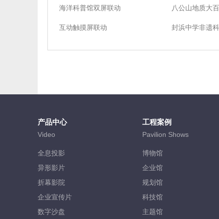
海洋科普馆双屏联动
八公山地质大
互动触摸屏联动
产品中心
工程案例
Video
Pavilion Shows
全息投影
博物馆
异形影片
企业馆
折幕影院
规划馆
企业宣传片
科技馆
数字沙盘
主题馆