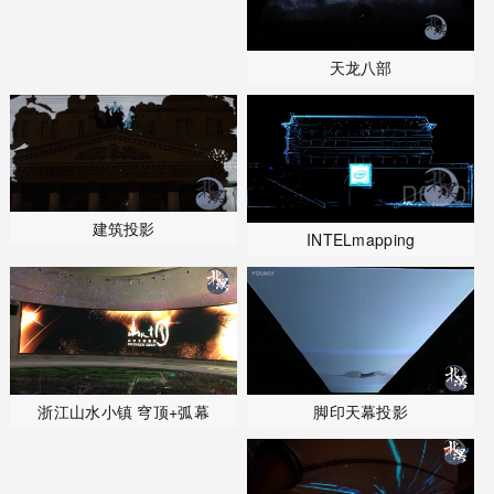
天龙八部
建筑投影
INTELmapping
脚印天幕投影
浙江山水小镇 穹顶+弧幕