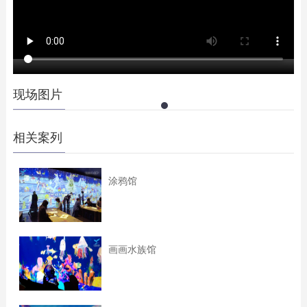
现场图片
相关案列
涂鸦馆
画画水族馆