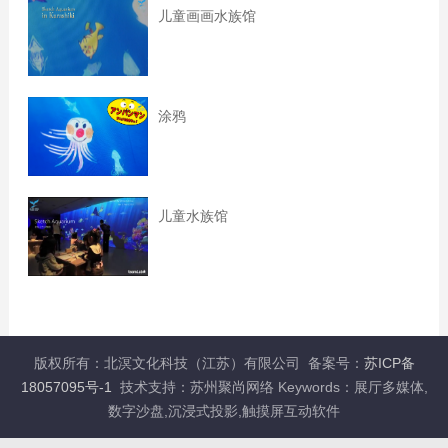
儿童画画水族馆
涂鸦
儿童水族馆
版权所有：北溟文化科技（江苏）有限公司 备案号：
苏ICP备
18057095号-1
技术支持：苏州聚尚网络 Keywords：展厅多媒体,
数字沙盘,沉浸式投影,触摸屏互动软件