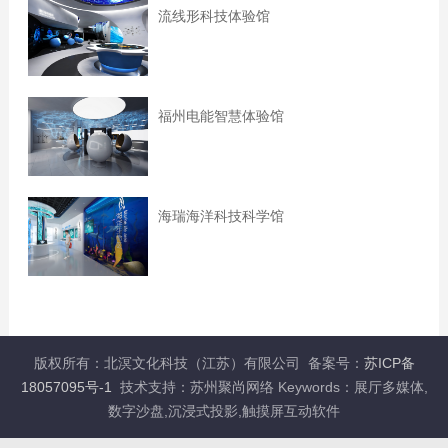
流线形科技体验馆
福州电能智慧体验馆
海瑞海洋科技科学馆
版权所有：北溟文化科技（江苏）有限公司 备案号：
苏ICP备
18057095号-1
技术支持：苏州聚尚网络 Keywords：展厅多媒体,
数字沙盘,沉浸式投影,触摸屏互动软件